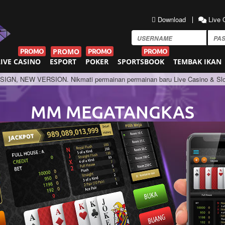
Download
Live 
PROMO
PROMO
PROMO
PROMO
LIVE CASINO
ESPORT
POKER
SPORTSBOOK
TEMBAK IKAN
ION. Nikmati permainan permainan baru Live Casino & Slots Popular, dan
MM MEGATANGKAS