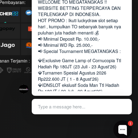
WELCOME TO MEGATANGKAS !!
 Pembayaran:
WEBSITE BETTING TERPERCAYA DAN
TERLENGKAP DI INDONESIA.
HOT PROMO : Ikuti luckydraw slot setiap
hari , kumpulkan TO sebanyak banyak nya
puluhan juta hadiah menanti 💰
📢 Minimal Deposit Rp. 10.000,-
📢 Minimal WD Rp. 25.000,-
📢 Special Tournament MEGATANGKAS :
💎Exclusive Game Lamp of Cornucopia Ttl
nan Terjamin :
Dukungan Perangkat :
Hadiah Rp 180JT (23 Juli - 23 Agust'26)
💎Turnamen Spesial Agustus 2026
Rp222.600 JT ( 1 - 8 Agust'26)
💎IDNSLOT ekslusif Soda Man Ttl Hadiah
Rp 180JT ( 09 Juli - 09 Agust'26)
📌LINK ALTERNATIF RESMI :
https://linkid.asia/megatangkas-go
Type a message here...
https://linkid.asia/megatangkas-vip
https://mez.ink/megatangkas.vvip
1
https://heylink.me/megatangkas.vvip
https://csnlink.bio/megatangkas
https://megatangkastrue1.xyz