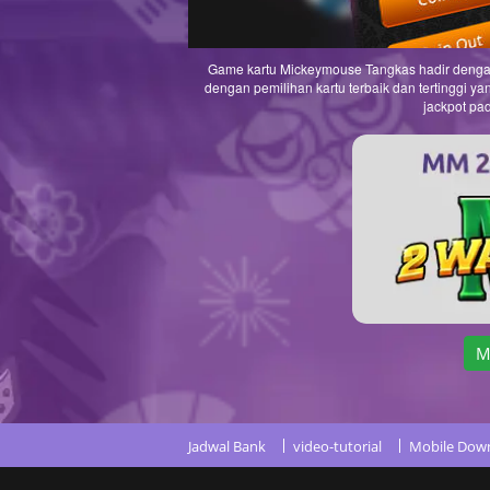
Game kartu Mickeymouse Tangkas hadir dengan
dengan pemilihan kartu terbaik dan tertinggi
jackpot pa
M
Jadwal Bank
video-tutorial
Mobile Dow