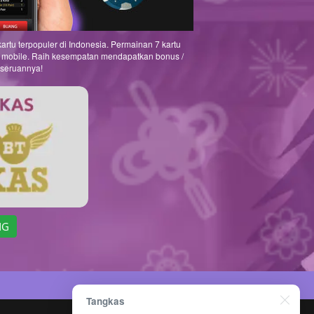
u terpopuler di Indonesia. Permainan 7 kartu
i mobile. Raih kesempatan mendapatkan bonus /
eseruannya!
NG
Tangkas