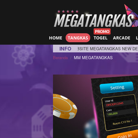
PROMO
HOME
TANGKAS
TOGEL
ARCADE
INFO
Selamat Datang di WEBSITE MEGATANGKAS NEW DESIGN, NEW VERS
Beranda
MM MEGATANGKAS