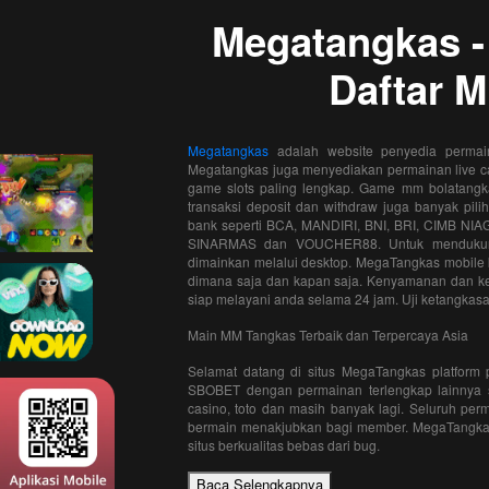
Megatangkas -
Daftar 
Megatangkas
adalah website penyedia permain
Megatangkas juga menyediakan permainan live casin
game slots paling lengkap. Game mm bolatangka
transaksi deposit dan withdraw juga banyak pi
bank seperti BCA, MANDIRI, BNI, BRI, CIMB NI
SINARMAS dan VOUCHER88. Untuk mendukung m
dimainkan melalui desktop. MegaTangkas mobile k
dimana saja dan kapan saja. Kenyamanan dan kea
siap melayani anda selama 24 jam. Uji ketangka
Main MM Tangkas Terbaik dan Terpercaya Asia
Selamat datang di situs MegaTangkas platform p
SBOBET dengan permainan terlengkap lainnya sepe
casino, toto dan masih banyak lagi. Seluruh pe
bermain menakjubkan bagi member. MegaTangkas t
situs berkualitas bebas dari bug.
Baca Selengkapnya